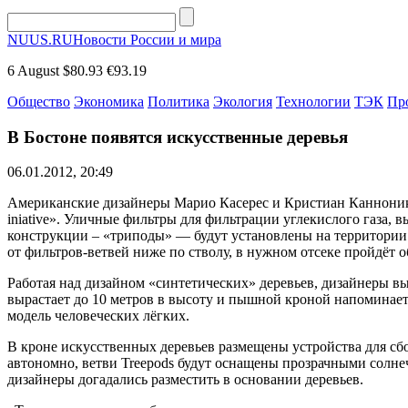
NUUS.RU
Новости России и мира
6 August
$80.93
€93.19
Общество
Экономика
Политика
Экология
Технологии
ТЭК
Пр
В Бостоне появятся искусственные деревья
06.01.2012, 20:49
Американские дизайнеры Марио Касерес и Кристиан Каннонико и
iniative». Уличные фильтры для фильтрации углекислого газа,
конструкции – «триподы» — будут установлены на территории Бо
от фильтров-ветвей ниже по стволу, в нужном отсеке пройдёт о
Работая над дизайном «синтетических» деревьев, дизайнеры вы
вырастает до 10 метров в высоту и пышной кроной напоминает
модель человеческих лёгких.
В кроне искусственных деревьев размещены устройства для сбо
автономно, ветви Treepods будут оснащены прозрачными солне
дизайнеры догадались разместить в основании деревьев.