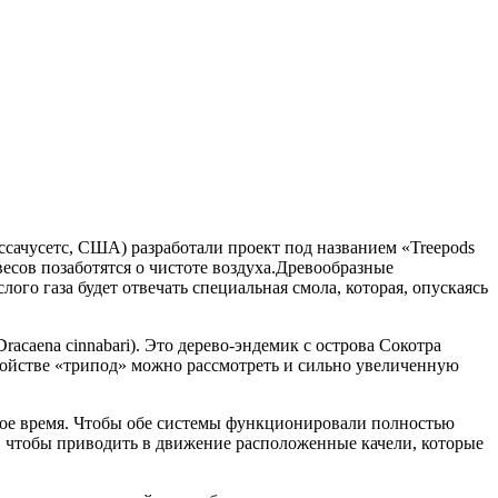
ссачусетс, США) разработали проект под названием «Treepods
есов позаботятся о чистоте воздуха.Древообразные
го газа будет отвечать специальная смола, которая, опускаясь
acaena cinnabari). Это дерево-эндемик с острова Сокотра
тройстве «трипод» можно рассмотреть и сильно увеличенную
чное время. Чтобы обе системы функционировали полностью
, чтобы приводить в движение расположенные качели, которые