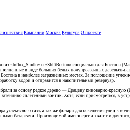
оисшествия
Компании
Москва
Культура
О проекте
з «Influx_Studio» и «ShiftBoston» специально для Бостона (Ма
 выполненные в виде больших белых полупрозрачных деревьев-нав
стона в наиболее загрязнённых местах. За поглощение углекисло
бработку водой и отправится в накопительный резервуар.
брали за основу редкое дерево — Драцену киноварно-красную (Dr
 затейливо сплетённый зонтик. Хотя, если присмотреться, в ус
ра углекислого газа, а так же фонари для освещения улиц в но
чными батареями. Производимой ими энергии хватит и для того