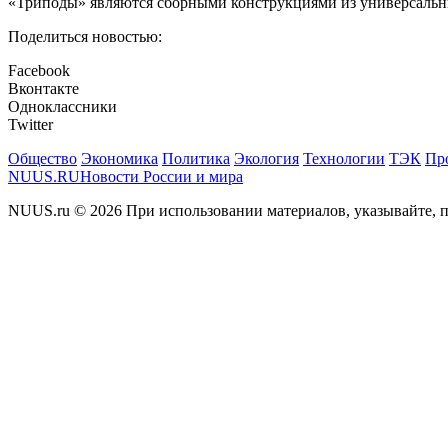
«Триподы» являются сборными конструкциями из универсальны
Поделиться новостью:
Facebook
Вконтакте
Одноклассники
Twitter
Общество
Экономика
Политика
Экология
Технологии
ТЭК
Пр
NUUS.RU
Новости России и мира
NUUS.ru © 2026 При использовании материалов, указывайте, п