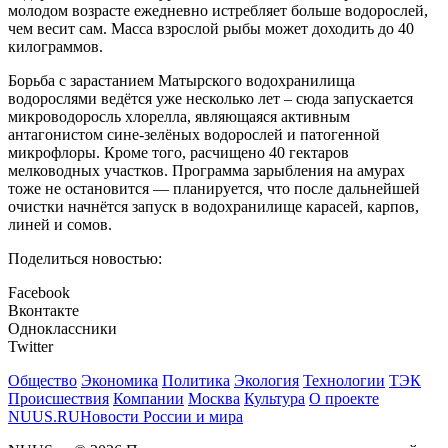
молодом возрасте ежедневно истребляет больше водорослей,
чем весит сам. Масса взрослой рыбы может доходить до 40
килограммов.
Борьба с зарастанием Матырского водохранилища
водорослями ведётся уже несколько лет – сюда запускается
микроводоросль хлорелла, являющаяся активным
антагонистом сине-зелёных водорослей и патогенной
микрофлоры. Кроме того, расчищено 40 гектаров
мелководных участков. Программа зарыбления на амурах
тоже не остановится — планируется, что после дальнейшей
очистки начнётся запуск в водохранилище карасей, карпов,
линей и сомов.
Поделиться новостью:
Facebook
Вконтакте
Одноклассники
Twitter
Общество
Экономика
Политика
Экология
Технологии
ТЭК
Происшествия
Компании
Москва
Культура
О проекте
NUUS.RU
Новости России и мира