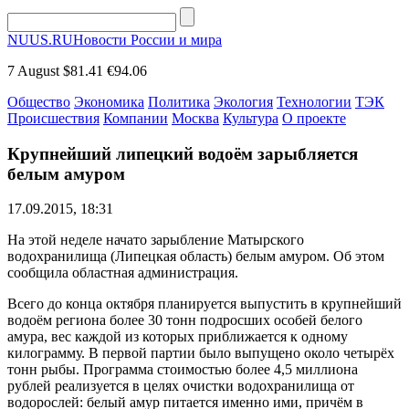
NUUS.RU
Новости России и мира
7 August
$81.41
€94.06
Общество
Экономика
Политика
Экология
Технологии
ТЭК
Происшествия
Компании
Москва
Культура
О проекте
Крупнейший липецкий водоём зарыбляется
белым амуром
17.09.2015, 18:31
На этой неделе начато зарыбление Матырского
водохранилища (Липецкая область) белым амуром. Об этом
сообщила областная администрация.
Всего до конца октября планируется выпустить в крупнейший
водоём региона более 30 тонн подросших особей белого
амура, вес каждой из которых приближается к одному
килограмму. В первой партии было выпущено около четырёх
тонн рыбы. Программа стоимостью более 4,5 миллиона
рублей реализуется в целях очистки водохранилища от
водорослей: белый амур питается именно ими, причём в