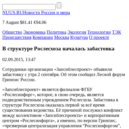
NUUS.RU
Новости России и мира
7 August
$81.41
€94.06
Общество
Экономика
Политика
Экология
Технологии
ТЭК
Происшествия
Компании
Москва
Культура
О проекте
В структуре Рослесхоза началась забастовка
02.09.2015, 13:47
Сотрудники организации «Запсиблеспроект» объявили
забастовку с утра 2 сентября. Об этом сообщил Лесной форум
Гринпис России.
«Запсиблеспроект» является филиалом ФГБУ
«Рослесинфорг», которое, в свою очередь, является
подведомственным учреждением Рослесхоза. Забастовка в
структуре Рослесхоза оказалась первой за всё время
существования ведомства. Её причиной послужил конфликт
между коллективом «Запсиблеспроекта» и корпоративным
центром «Рослесинфорга», а именно, по версии Гринпис,
«чрезмерная централизация управления “Рослесинфоргом”,