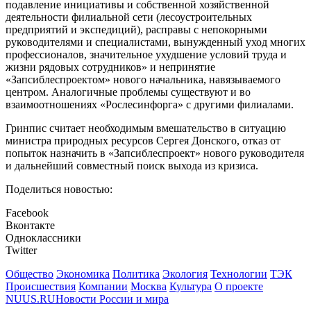
подавление инициативы и собственной хозяйственной
деятельности филиальной сети (лесоустроительных
предприятий и экспедиций), расправы с непокорными
руководителями и специалистами, вынужденный уход многих
профессионалов, значительное ухудшение условий труда и
жизни рядовых сотрудников» и непринятие
«Запсиблеспроектом» нового начальника, навязываемого
центром. Аналогичные проблемы существуют и во
взаимоотношениях «Рослесинфорга» с другими филиалами.
Гринпис считает необходимым вмешательство в ситуацию
министра природных ресурсов Сергея Донского, отказ от
попыток назначить в «Запсиблеспроект» нового руководителя
и дальнейший совместный поиск выхода из кризиса.
Поделиться новостью:
Facebook
Вконтакте
Одноклассники
Twitter
Общество
Экономика
Политика
Экология
Технологии
ТЭК
Происшествия
Компании
Москва
Культура
О проекте
NUUS.RU
Новости России и мира