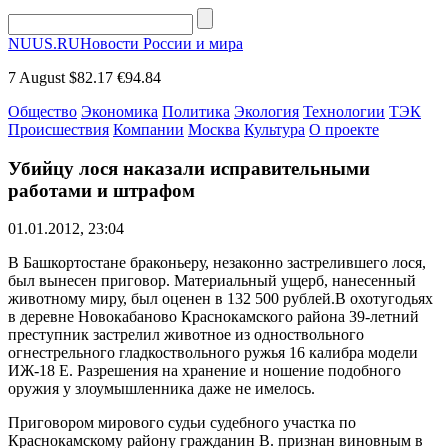
NUUS.RU
Новости России и мира
7 August
$82.17
€94.84
Общество
Экономика
Политика
Экология
Технологии
ТЭК
Происшествия
Компании
Москва
Культура
О проекте
Убийцу лося наказали исправительными
работами и штрафом
01.01.2012, 23:04
В Башкортостане браконьеру, незаконно застрелившего лося,
был вынесен приговор. Материальный ущерб, нанесенный
животному миру, был оценен в 132 500 рублей.В охотугодьях
в деревне Новокабаново Краснокамского района 39-летний
преступник застрелил животное из одноствольного
огнестрельного гладкоствольного ружья 16 калибра модели
ИЖ-18 Е. Разрешения на хранение и ношение подобного
оружия у злоумышленника даже не имелось.
Приговором мирового судьи судебного участка по
Краснокамскому району гражданин В. признан виновным в