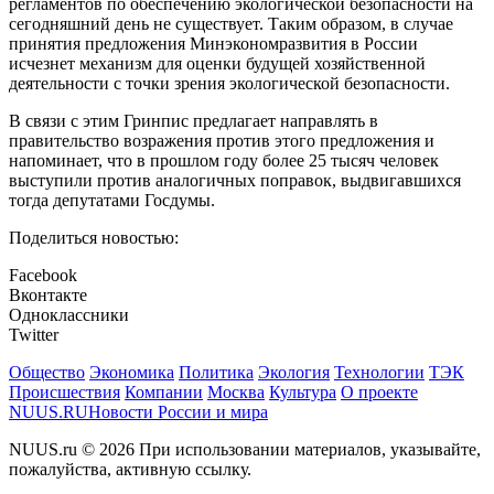
регламентов по обеспечению экологической безопасности на
сегодняшний день не существует. Таким образом, в случае
принятия предложения Минэкономразвития в России
исчезнет механизм для оценки будущей хозяйственной
деятельности с точки зрения экологической безопасности.
В связи с этим Гринпис предлагает направлять в
правительство возражения против этого предложения и
напоминает, что в прошлом году более 25 тысяч человек
выступили против аналогичных поправок, выдвигавшихся
тогда депутатами Госдумы.
Поделиться новостью:
Facebook
Вконтакте
Одноклассники
Twitter
Общество
Экономика
Политика
Экология
Технологии
ТЭК
Происшествия
Компании
Москва
Культура
О проекте
NUUS.RU
Новости России и мира
NUUS.ru © 2026 При использовании материалов, указывайте,
пожалуйства, активную ссылку.