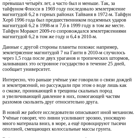
превышал четырёх лет, а часто был и меньше. Так, за
тайфуном Флосси в 1969 году последовало землетрясение
магнитудой 6,2 в горных районах Тайваня в 1972-м. Тайфун
Херб 1996 года был предшественником подземных ударов
магнитудой 6,2 в 1998-м и 7,6 в 1999 году в том же месте.
Тайфун Моракот 2009-го сопровождался землетрясениями
магнитудой 6,2 в том же году и 6,4 в 2010-м.
Данные с другой стороны планеты похожи: например,
землетрясение магнитудой 7 на Гаити в 2010-м случилось
через 1,5 года после двух ураганов и тропических штормов,
заливавших это островное государство в течение 25 дней,
сообщает университет.
Интересно, что раньше учёные уже говорили о связи дождей
и землетрясений, но рассуждали при этом о воде лишь как
о смазке, проникающей в трещины скальных пород
и увеличивающей давление в них, помогающей частям
разломов скользить друг относительно друга.
В новой же работе исследователи описывают иной механизм.
Учёные говорят, что ливни усиливают эрозию, уносящую
много материала вниз, в море, а ещё провоцируют тысячи
оползней, смещающих колоссальные массы грунта.