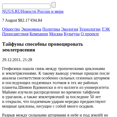
NUUS.RU
Новости России и мира
7 August
$82.17
€94.84
Общество
Экономика
Политика
Экология
Технологии
ТЭК
Происшествия
Компании
Москва
Культура
О проекте
Тайфуны способны провоцировать
землетрясения
29.12.2011, 21:28
Геофизики нашли связь между тропическими циклонами
и землетрясениями. К такому выводу ученые пришли после
анализа соответствия особенно сильных сезонных штормов
и последующих подземных толчков в тех же районах
планеты.Шимон Вдовински и его коллеги из университета
Майами изучили распределение во времени тайфунов
и ураганов, а также землетрясений за последние 50 лет
и открыли, что подземным ударам нередко предшествуют
мощные циклоны, несущие с собой много осадков.
Разрыв между сильными штормами в небе и под землёй не