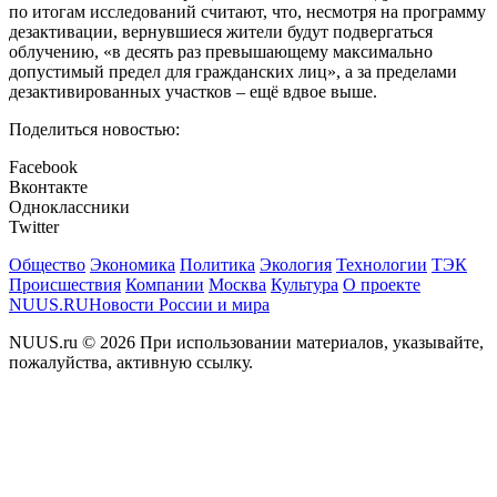
по итогам исследований считают, что, несмотря на программу
дезактивации, вернувшиеся жители будут подвергаться
облучению, «в десять раз превышающему максимально
допустимый предел для гражданских лиц», а за пределами
дезактивированных участков – ещё вдвое выше.
Поделиться новостью:
Facebook
Вконтакте
Одноклассники
Twitter
Общество
Экономика
Политика
Экология
Технологии
ТЭК
Происшествия
Компании
Москва
Культура
О проекте
NUUS.RU
Новости России и мира
NUUS.ru © 2026 При использовании материалов, указывайте,
пожалуйства, активную ссылку.