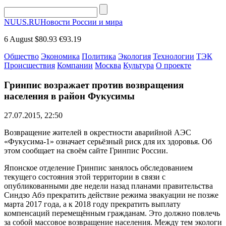
NUUS.RU
Новости России и мира
6 August
$80.93
€93.19
Общество
Экономика
Политика
Экология
Технологии
ТЭК
Происшествия
Компании
Москва
Культура
О проекте
Гринпис возражает против возвращения
населения в район Фукусимы
27.07.2015, 22:50
Возвращение жителей в окрестности аварийной АЭС
«Фукусима-1» означает серьёзный риск для их здоровья. Об
этом сообщает на своём сайте Гринпис России.
Японское отделение Гринпис занялось обследованием
текущего состояния этой территории в связи с
опубликованными две недели назад планами правительства
Синдзо Абэ прекратить действие режима эвакуации не позже
марта 2017 года, а к 2018 году прекратить выплату
компенсаций перемещённым гражданам. Это должно повлечь
за собой массовое возвращение населения. Между тем экологи