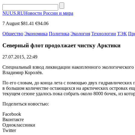
NUUS.RU
Новости России и мира
7 August
$81.41
€94.06
Общество
Экономика
Политика
Экология
Технологии
ТЭК
Пр
Северный флот продолжает чистку Арктики
27.07.2015, 22:49
Специальный взвод ликвидации накопленного экологического 
Владимир Королёв.
По его словам, до конца лета с помощью двух гидравлических 
в большом количестве остающихся на арктических островах ещё
текущем сезоне удалось пока собрать около 8000 бочек, из кото
Поделиться новостью:
Facebook
Вконтакте
Одноклассники
Twitter