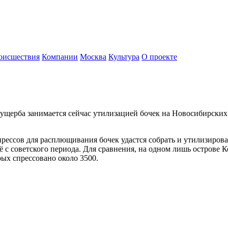
оисшествия
Компании
Москва
Культура
О проекте
ущерба занимается сейчас утилизацией бочек на Новосибирски
прессов для расплющивания бочек удастся собрать и утилизирова
 с советского периода. Для сравнения, на одном лишь острове 
рых спрессовано около 3500.