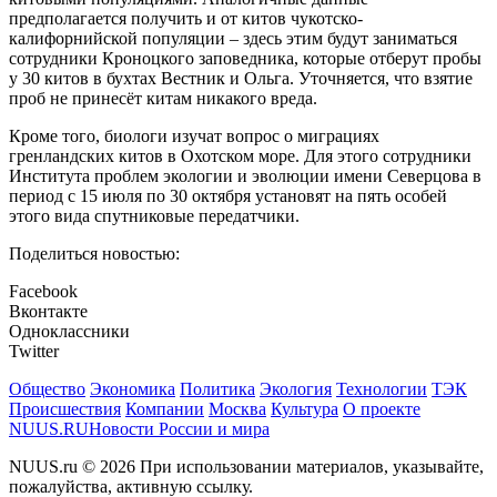
предполагается получить и от китов чукотско-
калифорнийской популяции – здесь этим будут заниматься
сотрудники Кроноцкого заповедника, которые отберут пробы
у 30 китов в бухтах Вестник и Ольга. Уточняется, что взятие
проб не принесёт китам никакого вреда.
Кроме того, биологи изучат вопрос о миграциях
гренландских китов в Охотском море. Для этого сотрудники
Института проблем экологии и эволюции имени Северцова в
период с 15 июля по 30 октября установят на пять особей
этого вида спутниковые передатчики.
Поделиться новостью:
Facebook
Вконтакте
Одноклассники
Twitter
Общество
Экономика
Политика
Экология
Технологии
ТЭК
Происшествия
Компании
Москва
Культура
О проекте
NUUS.RU
Новости России и мира
NUUS.ru © 2026 При использовании материалов, указывайте,
пожалуйства, активную ссылку.