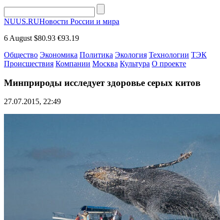
NUUS.RU
Новости России и мира
6 August
$80.93
€93.19
Общество
Экономика
Политика
Экология
Технологии
ТЭК
Происшествия
Компании
Москва
Культура
О проекте
Минприроды исследует здоровье серых китов
27.07.2015, 22:49