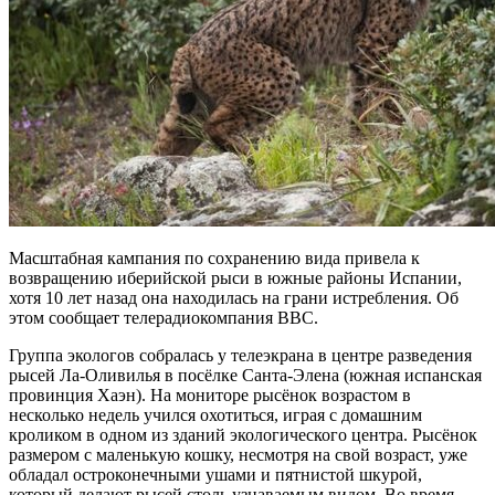
Масштабная кампания по сохранению вида привела к
возвращению иберийской рыси в южные районы Испании,
хотя 10 лет назад она находилась на грани истребления. Об
этом сообщает телерадиокомпания BBC.
Группа экологов собралась у телеэкрана в центре разведения
рысей Ла-Оливилья в посёлке Санта-Элена (южная испанская
провинция Хаэн). На мониторе рысёнок возрастом в
несколько недель учился охотиться, играя с домашним
кроликом в одном из зданий экологического центра. Рысёнок
размером с маленькую кошку, несмотря на свой возраст, уже
обладал остроконечными ушами и пятнистой шкурой,
который делают рысей столь узнаваемым видом. Во время