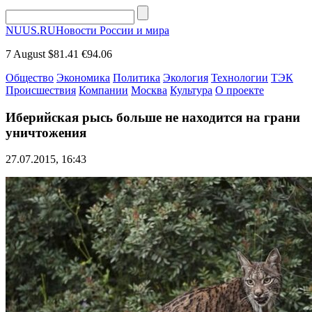
NUUS.RU
Новости России и мира
7 August
$81.41
€94.06
Общество
Экономика
Политика
Экология
Технологии
ТЭК
Происшествия
Компании
Москва
Культура
О проекте
Иберийская рысь больше не находится на грани
уничтожения
27.07.2015, 16:43