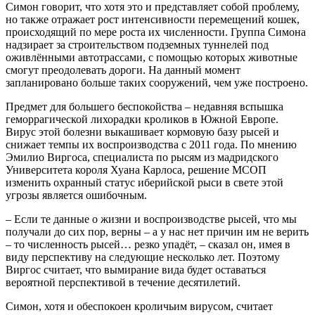
Симон говорит, что хотя это и представляет собой проблему,
но также отражает рост интенсивности перемещений кошек,
происходящий по мере роста их численности. Группа Симона
надзирает за строительством подземных туннелей под
оживлёнными автотрассами, с помощью которых животные
смогут преодолевать дороги. На данный момент
запланировано больше таких сооружений, чем уже построено.
Предмет для большего беспокойства – недавняя вспышка
геморрагической лихорадки кроликов в Южной Европе.
Вирус этой болезни выкашивает кормовую базу рысей и
снижает темпы их воспроизводства с 2011 года. По мнению
Эмилио Виргоса, специалиста по рысям из мадридского
Университета короля Хуана Карлоса, решение МСОП
изменить охранный статус иберийской рыси в свете этой
угрозы является ошибочным.
– Если те данные о жизни и воспроизводстве рысей, что мы
получали до сих пор, верны – а у нас нет причин им не верить
– то численность рысей… резко упадёт, – сказал он, имея в
виду перспективу на следующие несколько лет. Поэтому
Виргос считает, что вымирание вида будет оставаться
вероятной перспективой в течение десятилетий.
Симон, хотя и обеспокоен кроличьим вирусом, считает