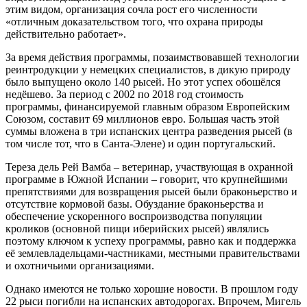
этим видом, организация сочла рост его численности
«отличным доказательством того, что охрана природы
действительно работает».
За время действия программы, позаимствовавшей технологии
реинтродукции у немецких специалистов, в дикую природу
было выпущено около 140 рысей. Но этот успех обошёлся
недёшево. За период с 2002 по 2018 год стоимость
программы, финансируемой главным образом Европейским
Союзом, составит 69 миллионов евро. Большая часть этой
суммы вложена в три испанских центра разведения рысей (в
том числе тот, что в Санта-Элене) и один португальский.
Тереза дель Рей Вамба – ветеринар, участвующая в охранной
программе в Южной Испании – говорит, что крупнейшими
препятствиями для возвращения рысей были браконьерство и
отсутствие кормовой базы. Обуздание браконьерства и
обеспечение ускоренного воспроизводства популяции
кроликов (основной пищи иберийских рысей) являлись
поэтому ключом к успеху программы, равно как и поддержка
её землевладельцами-частниками, местными правительствами
и охотничьими организациями.
Однако имеются не только хорошие новости. В прошлом году
22 рыси погибли на испанских автодорогах. Впрочем, Мигель