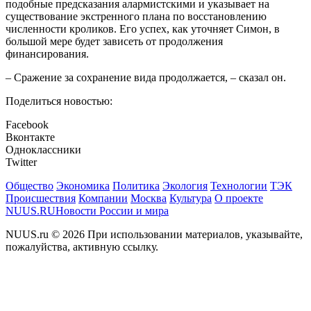
подобные предсказания алармистскими и указывает на
существование экстренного плана по восстановлению
численности кроликов. Его успех, как уточняет Симон, в
большой мере будет зависеть от продолжения
финансирования.
– Сражение за сохранение вида продолжается, – сказал он.
Поделиться новостью:
Facebook
Вконтакте
Одноклассники
Twitter
Общество
Экономика
Политика
Экология
Технологии
ТЭК
Происшествия
Компании
Москва
Культура
О проекте
NUUS.RU
Новости России и мира
NUUS.ru © 2026 При использовании материалов, указывайте,
пожалуйства, активную ссылку.