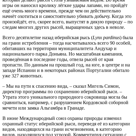
игры он наносил кролику лёгкие удары лапами, но пройдёт
ещё очень много времени, прежде чем он действительно
начнёт охотиться и самостоятельно убивать добычу. Когда это
произойдёт, его, скорее всего, выпустят в дикую природу – по
следам многих других рысей, выращенных здесь в неволе.
Всего десятилетие назад иберийская рысь (
Lynx pardinus
) была
на грани истребления – тогда насчитывалось всего 90 особей,
обитавших на территории муниципалитета Андухар и
национального парка Доньяна. Но масштабная кампания,
проведённая в последние годы, отвела рысей от края
пропасти. По данным на прошлый год, на юге, в центре и на
западе Испании и в некоторых районах Португалии обитало
уже 327 животных.
– Мы на пути к спасению вида, – сказал Мигель Симон,
директор программы по сохранению иберийской рыси. –
Утрата этого уникального природного сокровища могла бы
сравниться, например, с разрушением Кордовской соборной
мечети или замка Альгамбра в Гранаде.
В июне Международный союз охраны природы изменил
охранный статус иберийской рыси, переведя её из категории
видов, находящихся на грани исчезновения, в категорию
видов, находящихся под угрозой. Комментируя ситуацию с