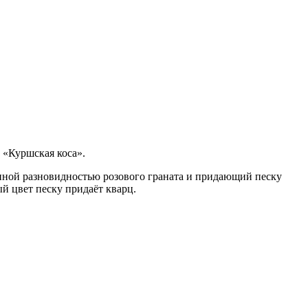
 «Куршская коса».
ённой разновидностью розового граната и придающий песку
й цвет песку придаёт кварц.