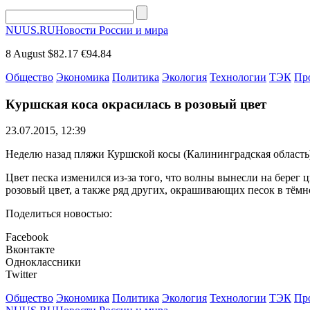
NUUS.RU
Новости России и мира
8 August
$82.17
€94.84
Общество
Экономика
Политика
Экология
Технологии
ТЭК
Пр
Куршская коса окрасилась в розовый цвет
23.07.2015, 12:39
Неделю назад пляжи Куршской косы (Калининградская область
Цвет песка изменился из-за того, что волны вынесли на бере
розовый цвет, а также ряд других, окрашивающих песок в тёмн
Поделиться новостью:
Facebook
Вконтакте
Одноклассники
Twitter
Общество
Экономика
Политика
Экология
Технологии
ТЭК
Пр