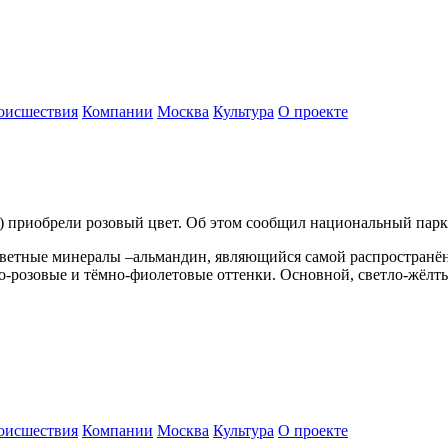
оисшествия
Компании
Москва
Культура
О проекте
) приобрели розовый цвет. Об этом сообщил национальный парк
г цветные минералы –альмандин, являющийся самой распростран
о-розовые и тёмно-фиолетовые оттенки. Основной, светло-жёлты
оисшествия
Компании
Москва
Культура
О проекте