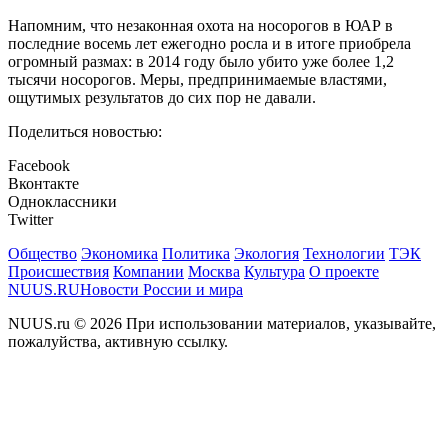
Напомним, что незаконная охота на носорогов в ЮАР в
последние восемь лет ежегодно росла и в итоге приобрела
огромный размах: в 2014 году было убито уже более 1,2
тысячи носорогов. Меры, предпринимаемые властями,
ощутимых результатов до сих пор не давали.
Поделиться новостью:
Facebook
Вконтакте
Одноклассники
Twitter
Общество
Экономика
Политика
Экология
Технологии
ТЭК
Происшествия
Компании
Москва
Культура
О проекте
NUUS.RU
Новости России и мира
NUUS.ru © 2026 При использовании материалов, указывайте,
пожалуйства, активную ссылку.