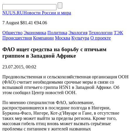
NUUS.RU
Новости России и мира
7 August
$81.41
€94.06
Общество
Экономика
Политика
Экология
Технологии
ТЭК
Происшествия
Компании
Москва
Культура
О проекте
ФАО ищет средства на борьбу с птичьим
гриппом в Западной Африке
23.07.2015, 00:02
Продовольственная и сельскохозяйственная организация ООН
(ФАО) считает необходимыми срочные меры в связи со
вспышкой птичьего гриппа H5N1 в Западной Африке. Об
этом сообщил Центр новостей ООН.
По мнению специалистов ФАО, заболевание,
распространившееся в последние полгода в Нигерии,
Буркина-Фасо, Нигере, Кот-д’Ивуаре и Гане, в отсутствие
таких мер может выйти за пределы региона. Кроме того,
массовая гибель птиц вновь может вызвать серьёзные
проблемы с питанием у жителей названных