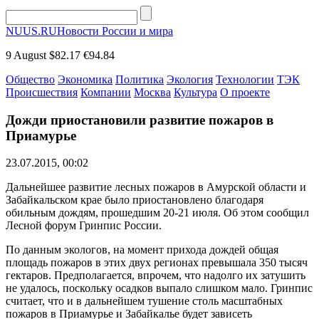
NUUS.RU
Новости России и мира
9 August
$82.17
€94.84
Общество
Экономика
Политика
Экология
Технологии
ТЭК
Происшествия
Компании
Москва
Культура
О проекте
Дожди приостановили развитие пожаров в
Приамурье
23.07.2015, 00:02
Дальнейшее развитие лесных пожаров в Амурской области и
Забайкальском крае было приостановлено благодаря
обильным дождям, прошедшим 20-21 июля. Об этом сообщил
Лесной форум Гринпис России.
По данным экологов, на момент прихода дождей общая
площадь пожаров в этих двух регионах превышала 350 тысяч
гектаров. Предполагается, впрочем, что надолго их затушить
не удалось, поскольку осадков выпало слишком мало. Гринпис
считает, что и в дальнейшем тушение столь масштабных
пожаров в Приамурье и Забайкалье будет зависеть