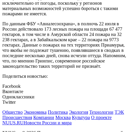
исключительно от погоды, поскольку у регионов
материальных возможностей успешно бороться с такими
пожарами не имеется.
По данным ФБУ «Авиалесоохрана», в полночь 22 июля в
России действовало 173 лесных пожара на площади 67 477
гектаров, в том числе в Амурской области 24 пожара на 32
238 гектарах, а в Забайкальском крае – 22 пожара на 9773
гектарах. Данные о пожарах на тех территориях Приамурья,
что якобы не подлежат тушению, появлявшиеся в сводках в
последние несколько дней, снова исчезли оттуда. Напомним,
что, по мнению Гринпис, современное российское
законодательство таких территорий не признаёт.
Поделиться новостью:
Facebook
Вконтакте
Одноклассники
Twitter
Общество
Экономика
Политика
Экология
Технологии
ТЭК
Происшествия
Компании
Москва
Культура
О проекте
NUUS.RU
Новости России и мира