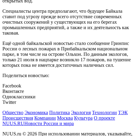
открытых вод.
Специалисты центра предполагают, что будущее Байкала
ставит под угрозу прежде всего отсутствие современных
очистных сооружений у существующих на его берегах
промышленных предприятий, а также и их деятельность как
таковая.
Ещё одной байкальской новостью стало сообщение Гринпис
России о лесных пожарах в Прибайкальском национальном
парке, в том числе на острове Ольхон. По данным экологов,
только 21 июля в нацпарке возникло 17 пожаров, на тушение
которых пока не имеется достаточных наличных сил.
Поделиться новостью:
Facebook
Вконтакте
Одноклассники
Twitter
Общество
Экономика
Политика
Экология
Технологии
ТЭК
Происшествия
Компании
Москва
Культура
О проекте
NUUS.RU
Новости России и мира
NUUS.ru © 2026 При использовании материалов, указывайте,