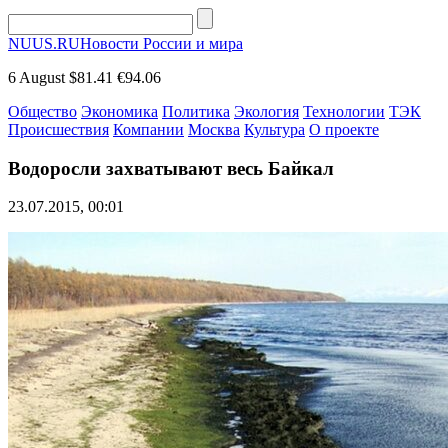
NUUS.RU
Новости России и мира
6 August
$81.41
€94.06
Общество
Экономика
Политика
Экология
Технологии
ТЭК
Происшествия
Компании
Москва
Культура
О проекте
Водоросли захватывают весь Байкал
23.07.2015, 00:01