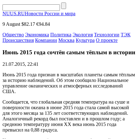
NUUS.RU
Новости России и мира
9 August
$82.17
€94.84
Общество
Экономика
Политика
Экология
Технологии
ТЭК
Происшествия
Компании
Москва
Культура
О проекте
Июнь 2015 года сочтён самым тёплым в истории
21.07.2015, 22:41
Июнь 2015 года признан в масштабах планеты самым тёплым
за историю наблюдений. Об этом сообщило Национальное
управление океанических и атмосферных исследований
США.
Сообщается, что глобальная средняя температура на суше и
поверхности океана в июне 2015 года стала самой высокой
для этого месяца за 135 лет соответствующих наблюдений.
Аналогичный рекорд был поставлен и в прошлом году; а
среднюю температуру июня XX века июнь 2015 года
превысил на 0,88 градуса.