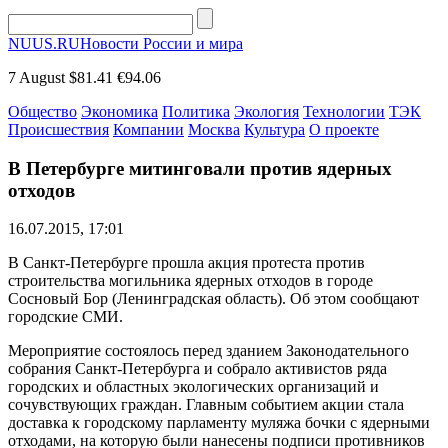
NUUS.RU
Новости России и мира
7 August
$81.41
€94.06
Общество
Экономика
Политика
Экология
Технологии
ТЭК
Происшествия
Компании
Москва
Культура
О проекте
В Петербурге митинговали против ядерных
отходов
16.07.2015, 17:01
В Санкт-Петербурге прошла акция протеста против
строительства могильника ядерных отходов в городе
Сосновый Бор (Ленинградская область). Об этом сообщают
городские СМИ.
Мероприятие состоялось перед зданием Законодательного
собрания Санкт-Петербурга и собрало активистов ряда
городских и областных экологических организаций и
сочувствующих граждан. Главным событием акции стала
доставка к городскому парламенту муляжа бочки с ядерными
отходами, на которую были нанесены подписи противников