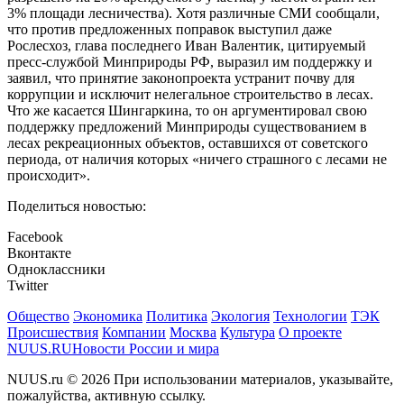
3% площади лесничества). Хотя различные СМИ сообщали,
что против предложенных поправок выступил даже
Рослесхоз, глава последнего Иван Валентик, цитируемый
пресс-службой Минприроды РФ, выразил им поддержку и
заявил, что принятие законопроекта устранит почву для
коррупции и исключит нелегальное строительство в лесах.
Что же касается Шингаркина, то он аргументировал свою
поддержку предложений Минприроды существованием в
лесах рекреационных объектов, оставшихся от советского
периода, от наличия которых «ничего страшного с лесами не
происходит».
Поделиться новостью:
Facebook
Вконтакте
Одноклассники
Twitter
Общество
Экономика
Политика
Экология
Технологии
ТЭК
Происшествия
Компании
Москва
Культура
О проекте
NUUS.RU
Новости России и мира
NUUS.ru © 2026 При использовании материалов, указывайте,
пожалуйства, активную ссылку.