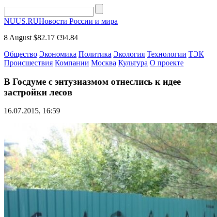
NUUS.RU
Новости России и мира
8 August
$82.17
€94.84
Общество
Экономика
Политика
Экология
Технологии
ТЭК
Происшествия
Компании
Москва
Культура
О проекте
В Госдуме с энтузиазмом отнеслись к идее
застройки лесов
16.07.2015, 16:59