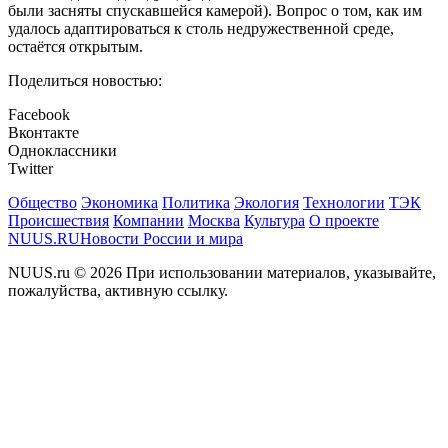
были засняты спускавшейся камерой). Вопрос о том, как им
удалось адаптироваться к столь недружественной среде,
остаётся открытым.
Поделиться новостью:
Facebook
Вконтакте
Одноклассники
Twitter
Общество
Экономика
Политика
Экология
Технологии
ТЭК
Происшествия
Компании
Москва
Культура
О проекте
NUUS.RU
Новости России и мира
NUUS.ru © 2026 При использовании материалов, указывайте,
пожалуйства, активную ссылку.