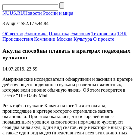
NUUS.RU
Новости России и мира
8 August
$82.17
€94.84
Общество
Экономика
Политика
Экология
Технологии
ТЭК
Происшествия
Компании
Москва
Культура
О проекте
Акулы способны плавать в кратерах подводных
вулканов
14.07.2015, 23:59
Американские исследователи обнаружили и засняли в кратере
действующего подводного вулкана различных животных,
которые вели вполне обычную жизнь. Об этом говорится в
газете “The Daily Mail”.
Речь идёт о вулкане Кавачи на юге Тихого океана,
происходящее в кратере которого стремились заснять
океанологи. При этом оказалось, что в горячей воде с
повышенным уровнем кислотности нормально чувствуют
себя два вида акул, один вид скатов, ещё некоторые виды рыб,
а также один вид медуз (представители всех этих животных