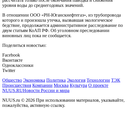
рассчитать только после окончания паводка и снижения
уровня воды до среднегодовых значений.
В отношении ООО «РН-Юганскнефтегаз», из трубопровода
которого и произошла утечка, вызвавшая экологическое
бедствие, продолжается административное расследование по
двум статьям КоАП РФ. Об уголовном преследовании
виновных лиц пока не сообщается.
Поделиться новостью:
Facebook
Вконтакте
Одноклассники
Twitter
Общество
Экономика
Политика
Экология
Технологии
ТЭК
Происшествия
Компании
Москва
Культура
О проекте
NUUS.RU
Новости России и мира
NUUS.ru © 2026 При использовании материалов, указывайте,
пожалуйства, активную ссылку.