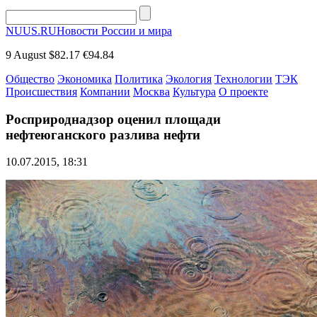
NUUS.RU
Новости России и мира
9 August
$82.17
€94.84
Общество
Экономика
Политика
Экология
Технологии
ТЭК
Происшествия
Компании
Москва
Культура
О проекте
Росприроднадзор оценил площади
нефтеюганского разлива нефти
10.07.2015, 18:31