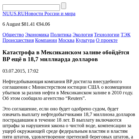
NUUS.RU
Новости России и мира
6 August
$81.41
€94.06
Общество
Экономика
Политика
Экология
Технологии
ТЭК
Происшествия
Компании
Москва
Культура
О проекте
Катастрофа в Мексиканском заливе обойдётся
BP ещё в 18,7 миллиарда долларов
03.07.2015, 17:02
Нефтедобывающая компания BP достигла внесудебного
соглашения с Министерством юстиции США о возмещении
убытков за разлив нефти в Мексиканском заливе в 2010 году.
Об этом сообщило агентство “Reuters”.
Это соглашение, если оно будет одобрено судом, будет
означать выплату нефтедобытчиками 18,7 миллиона долларов
пострадавшим в течение 18 лет. В выплату включаются
штрафы за нарушения закона о чистой воде, компенсации за
ущерб окружающей среде федеральным властям и властям
пяти штатов, удовлетворение претензий береговых штатов, а