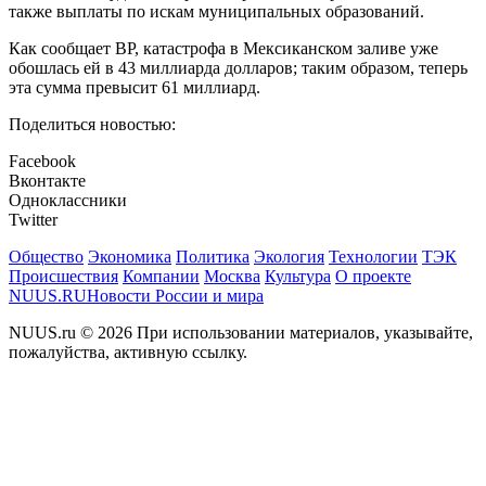
также выплаты по искам муниципальных образований.
Как сообщает BP, катастрофа в Мексиканском заливе уже
обошлась ей в 43 миллиарда долларов; таким образом, теперь
эта сумма превысит 61 миллиард.
Поделиться новостью:
Facebook
Вконтакте
Одноклассники
Twitter
Общество
Экономика
Политика
Экология
Технологии
ТЭК
Происшествия
Компании
Москва
Культура
О проекте
NUUS.RU
Новости России и мира
NUUS.ru © 2026 При использовании материалов, указывайте,
пожалуйства, активную ссылку.