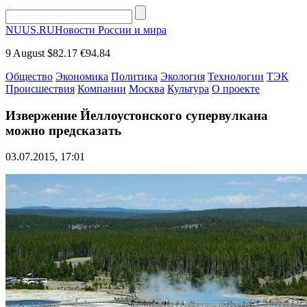
NUUS.RU
Новости России и мира
9 August
$82.17
€94.84
Общество
Экономика
Политика
Экология
Технологии
ТЭК
Происшествия
Компании
Москва
Культура
О проекте
Извержение Йеллоустонского супервулкана
можно предсказать
03.07.2015, 17:01