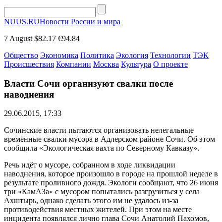
NUUS.RU
Новости России и мира
7 August
$82.17
€94.84
Общество
Экономика
Политика
Экология
Технологии
ТЭК
Происшествия
Компании
Москва
Культура
О проекте
Власти Сочи организуют свалки после
наводнения
29.06.2015, 17:33
Сочинские власти пытаются организовать нелегальные
временные свалки мусора в Адлерском районе Сочи. Об этом
сообщила «Экологическая вахта по Северному Кавказу».
Речь идёт о мусоре, собранном в ходе ликвидации
наводнения, которое произошло в городе на прошлой неделе в
результате проливного дождя. Экологи сообщают, что 26 июня
три «КамАЗа» с мусором попытались разгрузиться у села
Ахштырь, однако сделать этого им не удалось из-за
противодействия местных жителей. При этом на месте
инцидента появлялся лично глава Сочи Анатолий Пахомов,