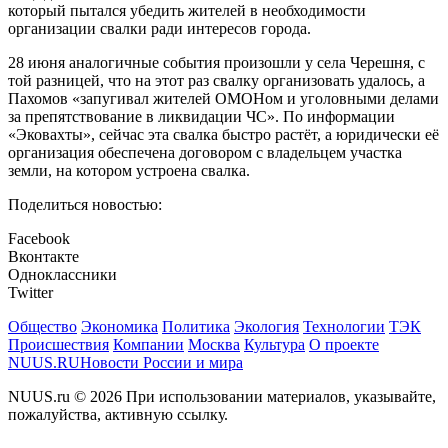
который пытался убедить жителей в необходимости
организации свалки ради интересов города.
28 июня аналогичные события произошли у села Черешня, с
той разницей, что на этот раз свалку организовать удалось, а
Пахомов «запугивал жителей ОМОНом и уголовными делами
за препятствование в ликвидации ЧС». По информации
«Эковахты», сейчас эта свалка быстро растёт, а юридически её
организация обеспечена договором с владельцем участка
земли, на котором устроена свалка.
Поделиться новостью:
Facebook
Вконтакте
Одноклассники
Twitter
Общество
Экономика
Политика
Экология
Технологии
ТЭК
Происшествия
Компании
Москва
Культура
О проекте
NUUS.RU
Новости России и мира
NUUS.ru © 2026 При использовании материалов, указывайте,
пожалуйства, активную ссылку.