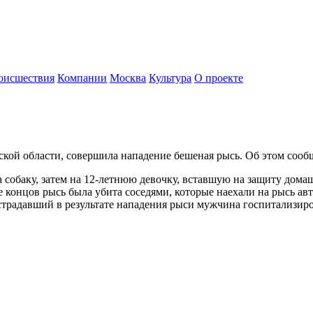
оисшествия
Компании
Москва
Культура
О проекте
инской области, совершила нападение бешеная рысь. Об этом со
а собаку, затем на 12-летнюю девочку, вставшую на защиту дома
е концов рысь была убита соседями, которые наехали на рысь ав
страдавший в результате нападения рыси мужчина госпитализиро