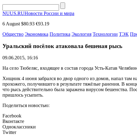
NUUS.RU
Новости России и мира
6 August
$80.93
€93.19
Общество
Экономика
Политика
Экология
Технологии
ТЭК
Пр
Уральский посёлок атаковала бешеная рысь
09.06.2015, 16:16
На село Тюбеляс, входящее в состав города Усть-Катав Челяб
Хищник 4 июня забрался во двор одного из домов, напал там н
прохожего, получившего в результате тяжёлые ранения. В конц
что рысь действительно была заражена вирусом бешенства. По
пришлось усыпить.
Поделиться новостью:
Facebook
Вконтакте
Одноклассники
Twitter