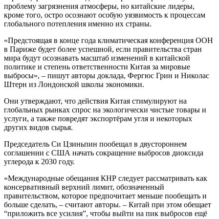
проблему загрязнения атмосферы, но китайские лидеры,
кроме того, остро осознают особую уязвимость к процессам
глобального потепления именно их страны.
«Предстоящая в конце года климатическая конференция ООН
в Париже будет более успешной, если правительства стран
мира будут осознавать масштаб изменений в китайской
политике и степень ответственности Китая за мировые
выбросы», – пишут авторы доклада, Фергюс Грин и Николас
Штерн из Лондонской школы экономики.
Они утверждают, что действия Китая стимулируют на
глобальных рынках спрос на экологически чистые товары и
услуги, а также повредят экспортёрам угля и некоторых
других видов сырья.
Председатель Си Цзиньпин пообещал в двустороннем
соглашении с США начать сокращение выбросов диоксида
углерода к 2030 году.
«Международные обещания КНР следует рассматривать как
консервативный верхний лимит, обозначенный
правительством, которое предпочитает меньше пообещать и
больше сделать, – считают авторы. – Китай при этом обещает
“приложить все усилия”, чтобы выйти на пик выбросов ещё