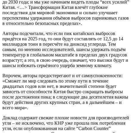
до 2030 года; и мы уже начинаем видеть плоды “всех усилий”
Китая. <…> Трансформация Китая влечёт глубокие
последствия для мировой экономики и сильно улучшает
перспективы удержания объёмов выбросов парниковых газов
в относительно безопасных пределах».
Авторы подсчитали, что если пик китайских выбросов
придётся на 2025 год, то они будут составлять от 12,5 до 14
миллиардов тонн в пересчёте на диоксид углерода. Тем
самым, по мнению исследователей, шансы удержать подъём
температур в глобальном масштабе в пределах двух градусов
возрастут; а это, в свою очередь, означает, что высоки будут и
шансы избежать серьёзного ущерба земному климату.
Впрочем, авторы предостерегают и от самоуспокоенности:
«Сможет ли мир следовать по этому пути в течение
двадцатых годов или нет, в значительной степени будет
зависеть от способности Китая быстро сокращать выбросы
после достижения пика; в следующие два десятилетия важны
будут действия других крупных стран, а в дальнейшем – и
всего мира».
Доклад содержит свежие плохие новости для производителей
угля – не исключено, что КНР уже прошла пик потребления
угля, если опубликованная на сайте “Carbon Counter”