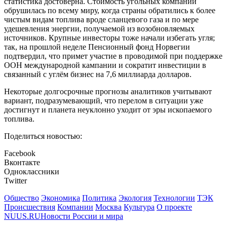
статистика достоверна. Стоимость угольных компаний
обрушилась по всему миру, когда страны обратились к более
чистым видам топлива вроде сланцевого газа и по мере
удешевления энергии, получаемой из возобновляемых
источников. Крупные инвесторы тоже начали избегать угля;
так, на прошлой неделе Пенсионный фонд Норвегии
подтвердил, что примет участие в проводимой при поддержке
ООН международной кампании и сократит инвестиции в
связанный с углём бизнес на 7,6 миллиарда долларов.
Некоторые долгосрочные прогнозы аналитиков учитывают
вариант, подразумевающий, что перелом в ситуации уже
достигнут и планета неуклонно уходит от эры ископаемого
топлива.
Поделиться новостью:
Facebook
Вконтакте
Одноклассники
Twitter
Общество
Экономика
Политика
Экология
Технологии
ТЭК
Происшествия
Компании
Москва
Культура
О проекте
NUUS.RU
Новости России и мира