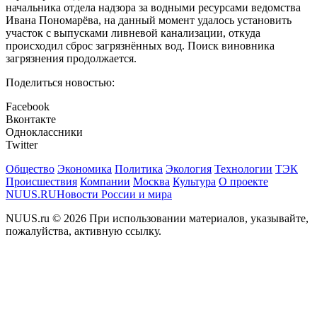
начальника отдела надзора за водными ресурсами ведомства
Ивана Пономарёва, на данный момент удалось установить
участок с выпусками ливневой канализации, откуда
происходил сброс загрязнённых вод. Поиск виновника
загрязнения продолжается.
Поделиться новостью:
Facebook
Вконтакте
Одноклассники
Twitter
Общество
Экономика
Политика
Экология
Технологии
ТЭК
Происшествия
Компании
Москва
Культура
О проекте
NUUS.RU
Новости России и мира
NUUS.ru © 2026 При использовании материалов, указывайте,
пожалуйства, активную ссылку.