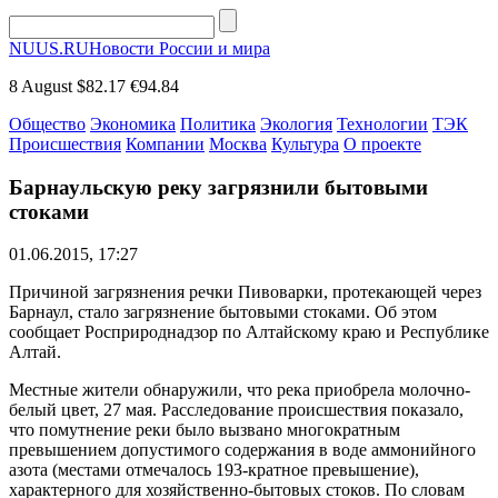
NUUS.RU
Новости России и мира
8 August
$82.17
€94.84
Общество
Экономика
Политика
Экология
Технологии
ТЭК
Происшествия
Компании
Москва
Культура
О проекте
Барнаульскую реку загрязнили бытовыми
стоками
01.06.2015, 17:27
Причиной загрязнения речки Пивоварки, протекающей через
Барнаул, стало загрязнение бытовыми стоками. Об этом
сообщает Росприроднадзор по Алтайскому краю и Республике
Алтай.
Местные жители обнаружили, что река приобрела молочно-
белый цвет, 27 мая. Расследование происшествия показало,
что помутнение реки было вызвано многократным
превышением допустимого содержания в воде аммонийного
азота (местами отмечалось 193-кратное превышение),
характерного для хозяйственно-бытовых стоков. По словам