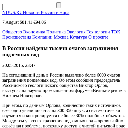
NUUS.RU
Новости России и мира
7 August
$81.41
€94.06
Общество
Экономика
Политика
Экология
Технологии
ТЭК
Происшествия
Компании
Москва
Культура
О проекте
В России найдены тысячи очагов загрязнения
подземных вод
20.05.2015, 23:47
На сегодняшний день в России выявлено более 6000 очагов
загрязнения подземных вод. Об этом сообщил председатель
Российского геологического общества Виктор Орлов,
выступая на научно-промышленном форуме «Великие реки» в
Нижнем Новгороде.
При этом, по данным Орлова, количество таких источников
ежегодно увеличивается на 300-350 штук, а систематически
изучается и контролируется не более 30% подобных объектов.
Между тем угроза загрязнения подземных вод – чрезвычайно
серьёзная проблема, поскольку доступ к чистой питьевой воде