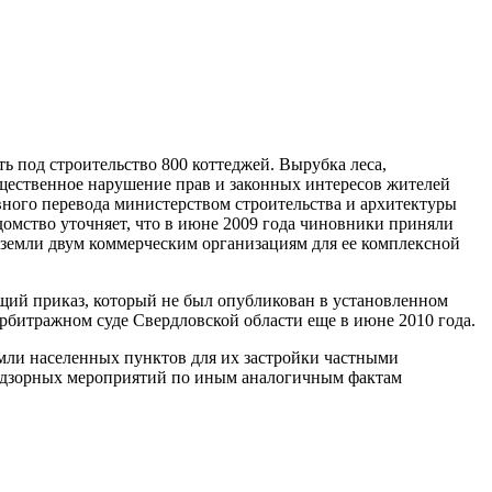
ь под строительство 800 коттеджей. Вырубка леса,
существенное нарушение прав и законных интересов жителей
вного перевода министерством строительства и архитектуры
домство уточняет, что в июне 2009 года чиновники приняли
 земли двум коммерческим организациям для ее комплексной
щий приказ, который не был опубликован в установленном
битражном суде Свердловской области еще в июне 2010 года.
мли населенных пунктов для их застройки частными
адзорных мероприятий по иным аналогичным фактам