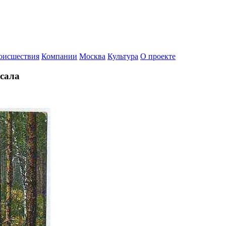
оисшествия
Компании
Москва
Культура
О проекте
асала