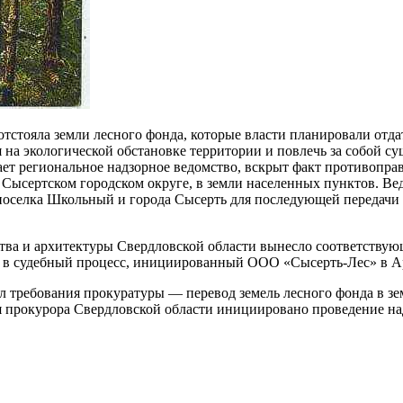
отстояла земли лесного фонда, которые власти планировали отдат
я на экологической обстановке территории и повлечь за собой 
ает региональное надзорное ведомство, вскрыт факт противопра
 Сысертском городском округе, в земли населенных пунктов. Ве
 поселка Школьный и города Сысерть для последующей передачи
тва и архитектуры Свердловской области вынесло соответствую
и в судебный процесс, инициированный ООО «Сысерть-Лес» в Ар
 требования прокуратуры — перевод земель лесного фонда в зе
я прокурора Свердловской области инициировано проведение н