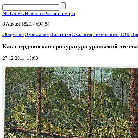
NUUS.RU
Новости России и мира
8 August
$82.17
€94.84
Общество
Экономика
Политика
Экология
Технологии
ТЭК
Пр
Как свердловская прокуратура уральский лес сп
27.12.2011, 13:03