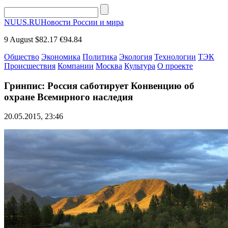
NUUS.RU
Новости России и мира
9 August
$82.17
€94.84
Общество
Экономика
Политика
Экология
Технологии
ТЭК
Происшествия
Компании
Москва
Культура
О проекте
Гринпис: Россия саботирует Конвенцию об
охране Всемирного наследия
20.05.2015, 23:46