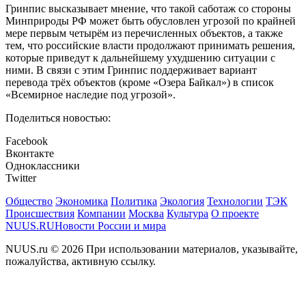
Гринпис высказывает мнение, что такой саботаж со стороны
Минприроды РФ может быть обусловлен угрозой по крайней
мере первым четырём из перечисленных объектов, а также
тем, что российские власти продолжают принимать решения,
которые приведут к дальнейшему ухудшению ситуации с
ними. В связи с этим Гринпис поддерживает вариант
перевода трёх объектов (кроме «Озера Байкал») в список
«Всемирное наследие под угрозой».
Поделиться новостью:
Facebook
Вконтакте
Одноклассники
Twitter
Общество
Экономика
Политика
Экология
Технологии
ТЭК
Происшествия
Компании
Москва
Культура
О проекте
NUUS.RU
Новости России и мира
NUUS.ru © 2026 При использовании материалов, указывайте,
пожалуйства, активную ссылку.