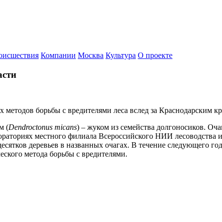
оисшествия
Компании
Москва
Культура
О проекте
асти
х методов борьбы с вредителями леса вслед за Краснодарским к
м (
Dendroctonus micans
) – жуком из семейства долгоносиков. Оч
бораториях местного филиала Всероссийского НИИ лесоводства 
 десятков деревьев в названных очагах. В течение следующего 
еского метода борьбы с вредителями.