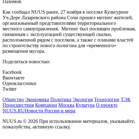
Пахомов.
Как сообщал NUUS ранее, 27 ноября в поселке Культурное
Уч-Дере Лазаревского района Сочи прошел митинг жителей,
организованный представителями территориального
местного самоуправления. Митинг был посвящен проблемам,
связанным с эксплуатацией существующей свалки,
расположенной рядом с поселком, а также с планами властей
по строительству нового полигона для «временного»
размещения мусора.
Поделиться новостью:
Facebook
Вконтакте
Одноклассники
Twitter
Общество
Экономика
Политика
Экология
Технологии
ТЭК
Происшествия
Компании
Москва
Культура
О проекте
NUUS.RU
Новости России и мира
NUUS.ru © 2026 При использовании материалов, указывайте,
пожалуйства, активную ссылку.