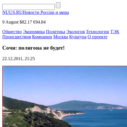
NUUS.RU
Новости России и мира
9 August
$82.17
€94.84
Общество
Экономика
Политика
Экология
Технологии
ТЭК
Происшествия
Компании
Москва
Культура
О проекте
Сочи: полигона не будет!
22.12.2011, 21:25