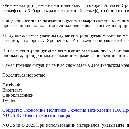
«Рекомендации грамотные и толковые, — говорит Алексей Яро
рельефа (а в Хабаровском крае сложный рельеф), то безопасно
Общая численность наземной службы пожаротушения в лесном х
профессионально подготовленных для работы с огнем на приро
«В лучшем, самом удачном случае контролируемо можно выжечь
везении, – говорит А. Ярошенко. – А выжечь собираются 33 ты
В итоге, «контролируемое» выжигание заведомо недостаточным
площадям, пройденным лесными пожарами за последние пять ле
Самая тяжелая ситуация сейчас сложилась в Забайкальском крае
Поделиться новостью:
Facebook
Вконтакте
Одноклассники
Twitter
Общество
Экономика
Политика
Экология
Технологии
ТЭК
Пр
NUUS.RU
Новости России и мира
NUUS.ru © 2026 При использовании материалов, указывайте, п