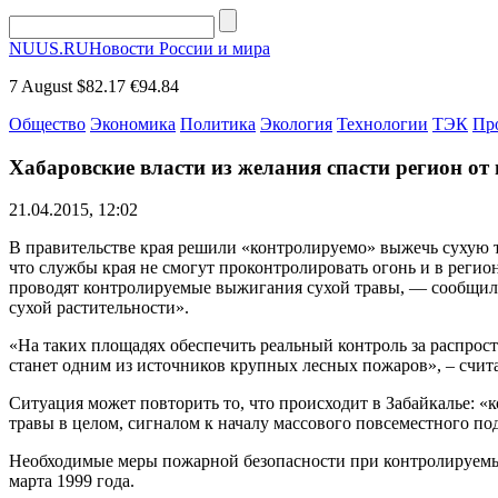
NUUS.RU
Новости России и мира
7 August
$82.17
€94.84
Общество
Экономика
Политика
Экология
Технологии
ТЭК
Пр
Хабаровские власти из желания спасти регион от
21.04.2015, 12:02
В правительстве края решили «контролируемо» выжечь сухую тр
что службы края не смогут проконтролировать огонь и в регио
проводят контролируемые выжигания сухой травы, — сообщил г
сухой растительности».
«На таких площадях обеспечить реальный контроль за распрос
станет одним из источников крупных лесных пожаров», – счит
Ситуация может повторить то, что происходит в Забайкалье: 
травы в целом, сигналом к началу массового повсеместного по
Необходимые меры пожарной безопасности при контролируемых
марта 1999 года.