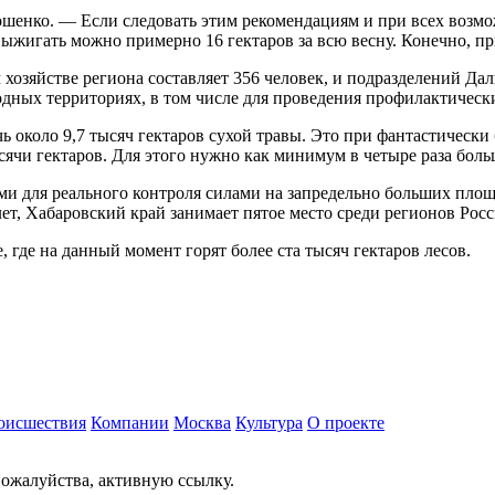
шенко. — Если следовать этим рекомендациям и при всех возм
 выжигать можно примерно 16 гектаров за всю весну. Конечно, 
озяйстве региона составляет 356 человек, и подразделений Даль
дных территориях, в том числе для проведения профилактическ
 около 9,7 тысяч гектаров сухой травы. Это при фантастически
сячи гектаров. Для этого нужно как минимум в четыре раза боль
и для реального контроля силами на запредельно больших площ
т, Хабаровский край занимает пятое место среди регионов Росс
, где на данный момент горят более ста тысяч гектаров лесов.
оисшествия
Компании
Москва
Культура
О проекте
ожалуйства, активную ссылку.