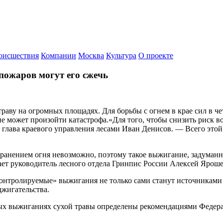
оисшествия
Компании
Москва
Культура
О проекте
 пожаров могут его сжечь
аву на огромных площадях. Для борьбы с огнем в крае сил в чет
не может произойти катастрофа.«Для того, чтобы снизить риск в
лава краевого управления лесами Иван Денисов. — Всего этой 
транением огня невозможно, поэтому такое выжигание, задуманн
ает руководитель лесного отдела Гринпис России Алексей Яроше
«контролируемые» выжигания не только сами станут источникам
джигательства.
 выжиганиях сухой травы определены рекомендациями Федераль