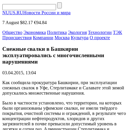
NUUS.RU
Новости России и мира
7 August
$82.17
€94.84
Общество
Экономика
Политика
Экология
Технологии
ТЭК
Происшествия
Компании
Москва
Культура
О проекте
Снежные свалки в Башкирии
эксплуатировались с многочисленными
нарушениями
03.04.2015, 13:04
Как сообщила прокуратура Башкирии, при эксплуатации
снежных свалок в Уфе, Стерлитамаке и Салавате этой зимой
допускались множественные нарушения.
Было в частности установлено, что территории, на которых
были организованы уфимские свалки, не имели твёрдого
покрытия, очистной системы и ограждений, в результате чего
концентрации нефтепродуктов, хлоридов и других
загрязнителей в почве превысили допустимый уровень в
десятки и сотни раз. Администрации Стерлитамака и