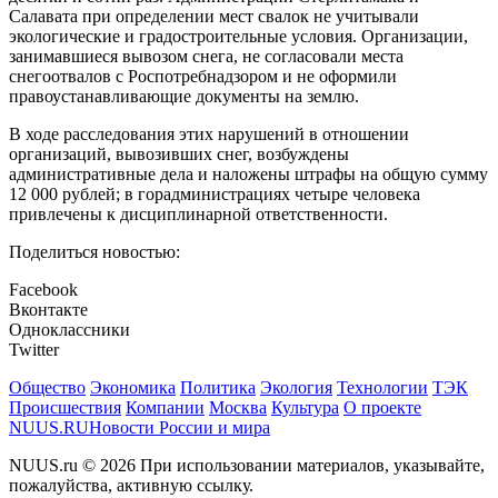
Салавата при определении мест свалок не учитывали
экологические и градостроительные условия. Организации,
занимавшиеся вывозом снега, не согласовали места
снегоотвалов с Роспотребнадзором и не оформили
правоустанавливающие документы на землю.
В ходе расследования этих нарушений в отношении
организаций, вывозивших снег, возбуждены
административные дела и наложены штрафы на общую сумму
12 000 рублей; в горадминистрациях четыре человека
привлечены к дисциплинарной ответственности.
Поделиться новостью:
Facebook
Вконтакте
Одноклассники
Twitter
Общество
Экономика
Политика
Экология
Технологии
ТЭК
Происшествия
Компании
Москва
Культура
О проекте
NUUS.RU
Новости России и мира
NUUS.ru © 2026 При использовании материалов, указывайте,
пожалуйства, активную ссылку.