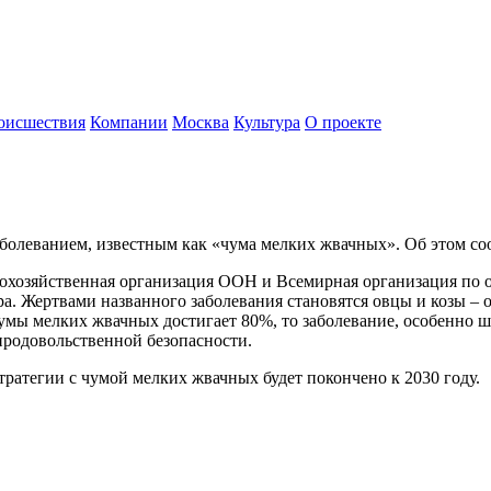
оисшествия
Компании
Москва
Культура
О проекте
аболеванием, известным как «чума мелких жвачных». Об этом с
кохозяйственная организация ООН и Всемирная организация по о
а. Жертвами названного заболевания становятся овцы и козы –
умы мелких жвачных достигает 80%, то заболевание, особенно 
 продовольственной безопасности.
тратегии с чумой мелких жвачных будет покончено к 2030 году.