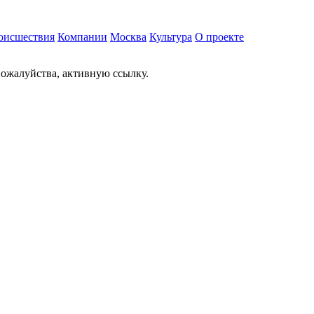
оисшествия
Компании
Москва
Культура
О проекте
ожалуйства, активную ссылку.