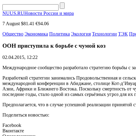
NUUS.RU
Новости России и мира
7 August
$81.41
€94.06
Общество
Экономика
Политика
Экология
Технологии
ТЭК
Пр
ООН приступила к борьбе с чумой коз
02.04.2015, 12:22
Международное сообщество разработало стратегию борьбы с з
Разработкой стратегии занимались Продовольственная и сельс
международной конференции в Абиджане, столице Кот-д’Ивуар
Азии, Африки и Ближнего Востока. Поскольку смертность от ч
последние годы, стало одной из самых серьёзных угроз для их
Предполагается, что в случае успешной реализации принятой с
Поделиться новостью:
Facebook
Вконтакте