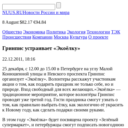
NUUS.RU
Новости России и мира
8 August
$82.17
€94.84
Общество
Экономика
Политика
Экология
Технологии
ТЭК
Происшествия
Компании
Москва
Культура
О проекте
Гринпис устраивает «Экоёлку»
22.12.2011, 18:16
25 декабря, с 12.00 до 15.00 в Петербурге на углу Малой
Конюшенной улицы и Невского проспекта Гринпис
организует «Экоёлку». Волонтеры расскажут участникам
акции о том, как подарить праздник не только себе, но и
природе. Вход свободный для всех желающих.»Экоёлка» —
традиционное мероприятие, которое волонтёры Гринпис
проводят уже третий год. Гости праздника смогут узнать о
том, как правильно выбрать ёлку, как экологично её украсить
к Новому году, как сделать подарки своими руками.
В этом году «Экоёлка» будет посвящена проекту «Зелёный
супермаркет», и петербуржцы смогут подписать новогоднюю