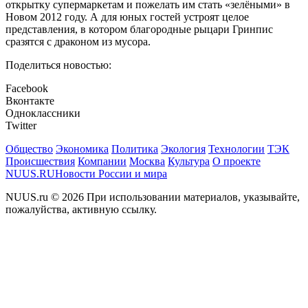
открытку супермаркетам и пожелать им стать «зелёными» в
Новом 2012 году. А для юных гостей устроят целое
представления, в котором благородные рыцари Гринпис
сразятся с драконом из мусора.
Поделиться новостью:
Facebook
Вконтакте
Одноклассники
Twitter
Общество
Экономика
Политика
Экология
Технологии
ТЭК
Происшествия
Компании
Москва
Культура
О проекте
NUUS.RU
Новости России и мира
NUUS.ru © 2026 При использовании материалов, указывайте,
пожалуйства, активную ссылку.