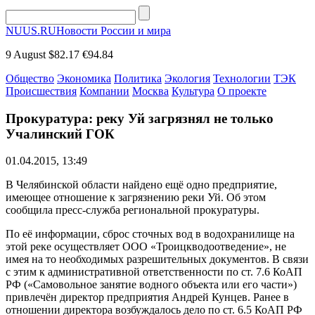
NUUS.RU
Новости России и мира
9 August
$82.17
€94.84
Общество
Экономика
Политика
Экология
Технологии
ТЭК
Происшествия
Компании
Москва
Культура
О проекте
Прокуратура: реку Уй загрязнял не только
Учалинский ГОК
01.04.2015, 13:49
В Челябинской области найдено ещё одно предприятие,
имеющее отношение к загрязнению реки Уй. Об этом
сообщила пресс-служба региональной прокуратуры.
По её информации, сброс сточных вод в водохранилище на
этой реке осуществляет ООО «Троицкводоотведение», не
имея на то необходимых разрешительных документов. В связи
с этим к административной ответственности по ст. 7.6 КоАП
РФ («Самовольное занятие водного объекта или его части»)
привлечён директор предприятия Андрей Кунцев. Ранее в
отношении директора возбуждалось дело по ст. 6.5 КоАП РФ