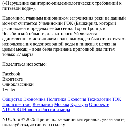
(«Нарушение санитарно-эпидемиологических требований к
питьевой воде»).
Напомним, главным виновником загрязнения реки на данный
момент считается Учалинский ГОК (Башкирия), который
расположен в пределах её бассейна. Город Троицк в
Челябинской области, для которого Уй является
единственным источником воды, вынужден был отказаться от
использования водопроводной воды в пищевых целях на
целый месяц – вода была признана пригодной для питья
только 27 марта.
Поделиться новостью:
Facebook
Вконтакте
Одноклассники
Twitter
Общество
Экономика
Политика
Экология
Технологии
ТЭК
Происшествия
Компании
Москва
Культура
О проекте
NUUS.RU
Новости России и мира
NUUS.ru © 2026 При использовании материалов, указывайте,
пожалуйства, активную ссылку.