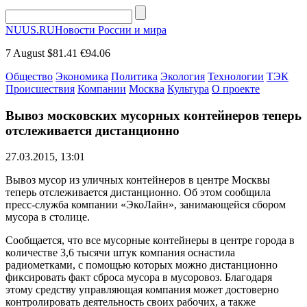
NUUS.RU
Новости России и мира
7 August
$81.41
€94.06
Общество
Экономика
Политика
Экология
Технологии
ТЭК
Происшествия
Компании
Москва
Культура
О проекте
Вывоз московских мусорных контейнеров теперь
отслеживается дистанционно
27.03.2015, 13:01
Вывоз мусор из уличных контейнеров в центре Москвы
теперь отслеживается дистанционно. Об этом сообщила
пресс-служба компании «ЭкоЛайн», занимающейся сбором
мусора в столице.
Сообщается, что все мусорные контейнеры в центре города в
количестве 3,6 тысячи штук компания оснастила
радиометками, с помощью которых можно дистанционно
фиксировать факт сброса мусора в мусоровоз. Благодаря
этому средству управляющая компания может достоверно
контролировать деятельность своих рабочих, а также