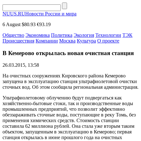
NUUS.RU
Новости России и мира
6 August
$80.93
€93.19
Общество
Экономика
Политика
Экология
Технологии
ТЭК
Происшествия
Компании
Москва
Культура
О проекте
В Кемерово открылась новая очистная станция
26.03.2015, 13:58
На очистных сооружениях Кировского района Кемерово
запущена в эксплуатацию станция ультрафиолетовой очистки
сточных вод. Об этом сообщила региональная администрация.
Ультрафиолетовому облучению будут подвергаться как
хозяйственно-бытовые стоки, так и производственные воды
промышленных предприятий, что позволит эффективно
обеззараживать сточные воды, поступающие в реку Томь, без
применения химических средств. Стоимость станции
составила 62 миллиона рублей. Она стала уже вторым таким
объектом, запущенным в эксплуатацию в Кемерово; первая
станция открылась в июне прошлого года на очистных