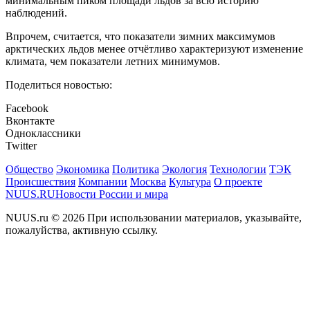
минимальным пиком площади льдов за всю историю
наблюдений.
Впрочем, считается, что показатели зимних максимумов
арктических льдов менее отчётливо характеризуют изменение
климата, чем показатели летних минимумов.
Поделиться новостью:
Facebook
Вконтакте
Одноклассники
Twitter
Общество
Экономика
Политика
Экология
Технологии
ТЭК
Происшествия
Компании
Москва
Культура
О проекте
NUUS.RU
Новости России и мира
NUUS.ru © 2026 При использовании материалов, указывайте,
пожалуйства, активную ссылку.