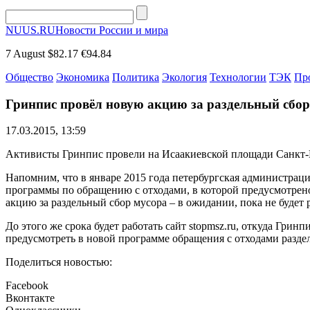
NUUS.RU
Новости России и мира
7 August
$82.17
€94.84
Общество
Экономика
Политика
Экология
Технологии
ТЭК
Пр
Гринпис провёл новую акцию за раздельный сбор
17.03.2015, 13:59
Активисты Гринпис провели на Исаакиевской площади Санкт-Пе
Напомним, что в январе 2015 года петербургская администраци
программы по обращению с отходами, в которой предусмотрено
акцию за раздельный сбор мусора – в ожидании, пока не будет
До этого же срока будет работать сайт stopmsz.ru, откуда Гри
предусмотреть в новой программе обращения с отходами раздел
Поделиться новостью:
Facebook
Вконтакте