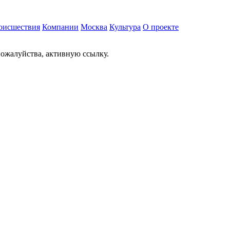
оисшествия
Компании
Москва
Культура
О проекте
ожалуйства, активную ссылку.