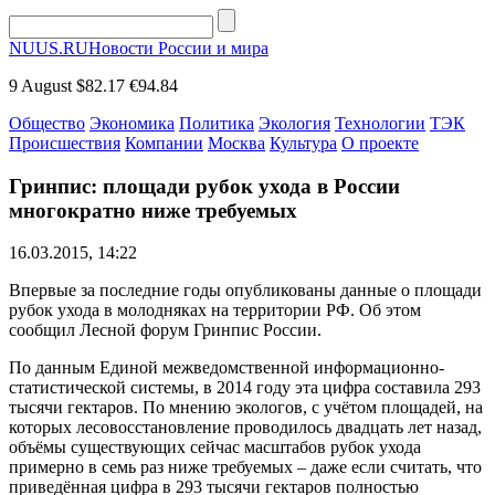
NUUS.RU
Новости России и мира
9 August
$82.17
€94.84
Общество
Экономика
Политика
Экология
Технологии
ТЭК
Происшествия
Компании
Москва
Культура
О проекте
Гринпис: площади рубок ухода в России
многократно ниже требуемых
16.03.2015, 14:22
Впервые за последние годы опубликованы данные о площади
рубок ухода в молодняках на территории РФ. Об этом
сообщил Лесной форум Гринпис России.
По данным Единой межведомственной информационно-
статистической системы, в 2014 году эта цифра составила 293
тысячи гектаров. По мнению экологов, с учётом площадей, на
которых лесовосстановление проводилось двадцать лет назад,
объёмы существующих сейчас масштабов рубок ухода
примерно в семь раз ниже требуемых – даже если считать, что
приведённая цифра в 293 тысячи гектаров полностью