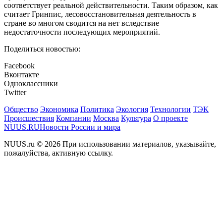
соответствует реальной действительности. Таким образом, как
считает Гринпис, лесовосстановительная деятельность в
стране во многом сводится на нет вследствие
недостаточности последующих мероприятий.
Поделиться новостью:
Facebook
Вконтакте
Одноклассники
Twitter
Общество
Экономика
Политика
Экология
Технологии
ТЭК
Происшествия
Компании
Москва
Культура
О проекте
NUUS.RU
Новости России и мира
NUUS.ru © 2026 При использовании материалов, указывайте,
пожалуйства, активную ссылку.