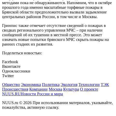
методами пока не обнаруживаются. Напомним, что в октябре
прошлого года именно масштабные торфяные пожары в
Брянской области предположительно вызвали задымление
центральных районов России, в том числе и Москвы.
Гринпис также отмечает отсутствие сведений о пожарах в
сводках регионального управления МЧС – при наличии
сообщений об их тушении в местной прессе. Это может
означать новые попытки брянского МЧС скрыть пожары на
ранних стадиях их развития.
Поделиться новостью:
Facebook
Вконтакте
Одноклассники
Twitter
Общество
Экономика
Политика
Экология
Технологии
ТЭК
Происшествия
Компании
Москва
Культура
О проекте
NUUS.RU
Новости России и мира
NUUS.ru © 2026 При использовании материалов, указывайте,
пожалуйства, активную ссылку.