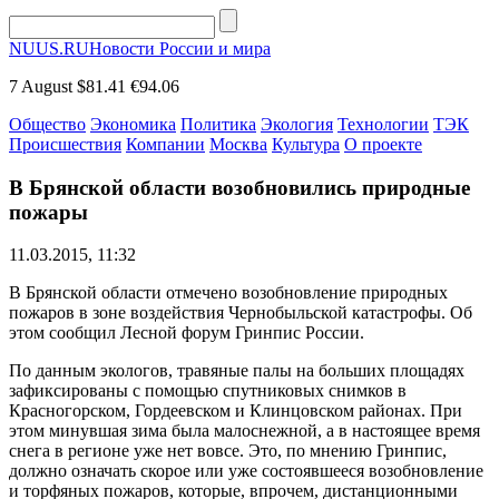
NUUS.RU
Новости России и мира
7 August
$81.41
€94.06
Общество
Экономика
Политика
Экология
Технологии
ТЭК
Происшествия
Компании
Москва
Культура
О проекте
В Брянской области возобновились природные
пожары
11.03.2015, 11:32
В Брянской области отмечено возобновление природных
пожаров в зоне воздействия Чернобыльской катастрофы. Об
этом сообщил Лесной форум Гринпис России.
По данным экологов, травяные палы на больших площадях
зафиксированы с помощью спутниковых снимков в
Красногорском, Гордеевском и Клинцовском районах. При
этом минувшая зима была малоснежной, а в настоящее время
снега в регионе уже нет вовсе. Это, по мнению Гринпис,
должно означать скорое или уже состоявшееся возобновление
и торфяных пожаров, которые, впрочем, дистанционными