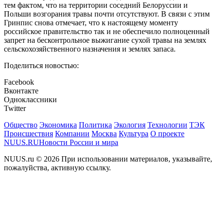
тем фактом, что на территории соседний Белоруссии и
Польши возгорания травы почти отсутствуют. В связи с этим
Гринпис снова отмечает, что к настоящему моменту
российское правительство так и не обеспечило полноценный
запрет на бесконтрольное выжигание сухой травы на землях
сельскохозяйственного назначения и землях запаса.
Поделиться новостью:
Facebook
Вконтакте
Одноклассники
Twitter
Общество
Экономика
Политика
Экология
Технологии
ТЭК
Происшествия
Компании
Москва
Культура
О проекте
NUUS.RU
Новости России и мира
NUUS.ru © 2026 При использовании материалов, указывайте,
пожалуйства, активную ссылку.