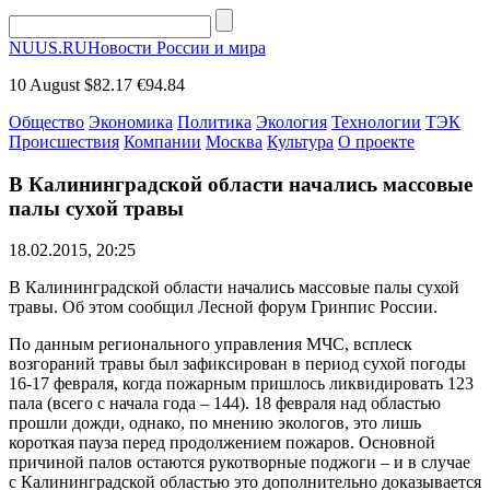
NUUS.RU
Новости России и мира
10 August
$82.17
€94.84
Общество
Экономика
Политика
Экология
Технологии
ТЭК
Происшествия
Компании
Москва
Культура
О проекте
В Калининградской области начались массовые
палы сухой травы
18.02.2015, 20:25
В Калининградской области начались массовые палы сухой
травы. Об этом сообщил Лесной форум Гринпис России.
По данным регионального управления МЧС, всплеск
возгораний травы был зафиксирован в период сухой погоды
16-17 февраля, когда пожарным пришлось ликвидировать 123
пала (всего с начала года – 144). 18 февраля над областью
прошли дожди, однако, по мнению экологов, это лишь
короткая пауза перед продолжением пожаров. Основной
причиной палов остаются рукотворные поджоги – и в случае
с Калининградской областью это дополнительно доказывается