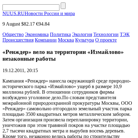
NUUS.RU
Новости России и мира
9 August
$82.17
€94.84
Общество
Экономика
Политика
Экология
Технологии
ТЭК
Происшествия
Компании
Москва
Культура
О проекте
«Ренждер» вело на территории «Измайлово»
незаконные работы
19.12.2011, 20:15
Кампания «Ренждер» нанесла окружающей среде природно-
исторического парка «Измайлово» ущерб в размере 10,9
миллиона рублей. В отношении сотрудников фирмы
возбуждено уголовное дело.По словам представителя
межрайонной природоохранной прокуратуры Москвы, ООО
«Ренждер» самовольно отгородило земельный участок парка
площадью 3500 квадратных метров металлическим забором.
Затем организация произвела перепланировку территории,
уничтожив при этом травяной покров на участке площадью
2,7 тысячи квадратных метра и вырубив восемь деревьев.
Кроме того, незаконно велись работы по строительству