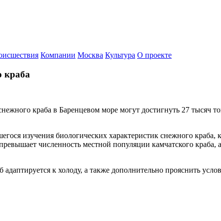
оисшествия
Компании
Москва
Культура
О проекте
о краба
нежного краба в Баренцевом море могут достигнуть 27 тысяч т
шегося изучения биологических характеристик снежного краба,
з превышает численность местной популяции камчатского краба,
 адаптируется к холоду, а также дополнительно прояснить услов