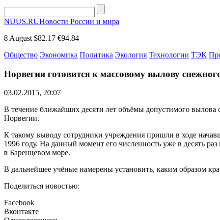
NUUS.RU
Новости России и мира
8 August
$82.17
€94.84
Общество
Экономика
Политика
Экология
Технологии
ТЭК
Пр
Норвегия готовится к массовому вылову снежног
03.02.2015, 20:07
В течение ближайших десяти лет объёмы допустимого вылова с
Норвегии.
К такому выводу сотрудники учреждения пришли в ходе начав
1996 году. На данный момент его численность уже в десять ра
в Баренцевом море.
В дальнейшее учёные намерены установить, каким образом краб
Поделиться новостью:
Facebook
Вконтакте