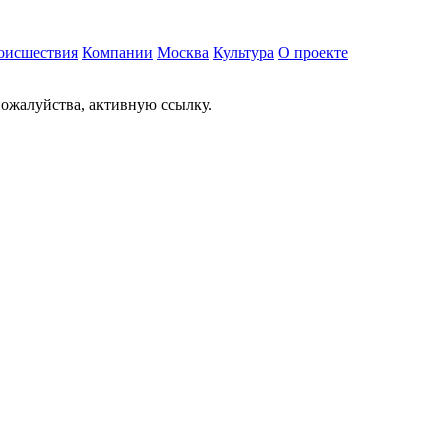
оисшествия
Компании
Москва
Культура
О проекте
ожалуйства, активную ссылку.