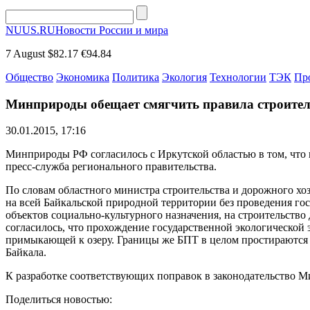
NUUS.RU
Новости России и мира
7 August
$82.17
€94.84
Общество
Экономика
Политика
Экология
Технологии
ТЭК
Пр
Минприроды обещает смягчить правила строител
30.01.2015, 17:16
Минприроды РФ согласилось с Иркутской областью в том, что 
пресс-служба регионального правительства.
По словам областного министра строительства и дорожного хо
на всей Байкальской природной территории без проведения го
объектов социально-культурного назначения, на строительств
согласилось, что прохождение государственной экологической 
примыкающей к озеру. Границы же БПТ в целом простираются на
Байкала.
К разработке соответствующих поправок в законодательство 
Поделиться новостью: