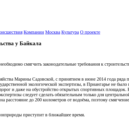
оисшествия
Компании
Москва
Культура
О проекте
ьства у Байкала
необходимо смягчить законодательные требования к строительст
зяйства Марины Садовской, с принятием в июне 2014 года ряда
сударственной экологической экспертизы, в Приангарье не было 
о дорог и даже на обустройство открытых спортивных площадок.
экспертизы следует сделать обязательным только для центральн
 расстояние до 200 километров от водоёма, поэтому смягчение 
Минприроды приступит в ближайшее время.