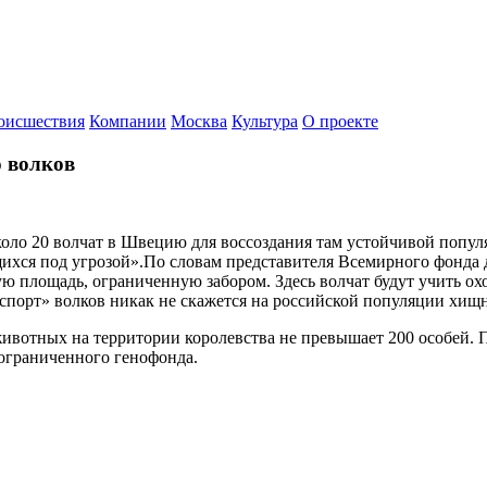
оисшествия
Компании
Москва
Культура
О проекте
 волков
оло 20 волчат в Швецию для воссоздания там устойчивой попул
ихся под угрозой».По словам представителя Всемирного фонда
 площадь, ограниченную забором. Здесь волчат будут учить охо
экспорт» волков никак не скажется на российской популяции хищ
ивотных на территории королевства не превышает 200 особей. 
 ограниченного генофонда.