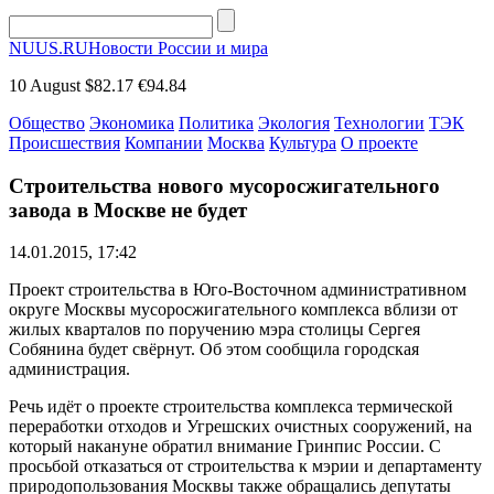
NUUS.RU
Новости России и мира
10 August
$82.17
€94.84
Общество
Экономика
Политика
Экология
Технологии
ТЭК
Происшествия
Компании
Москва
Культура
О проекте
Строительства нового мусоросжигательного
завода в Москве не будет
14.01.2015, 17:42
Проект строительства в Юго-Восточном административном
округе Москвы мусоросжигательного комплекса вблизи от
жилых кварталов по поручению мэра столицы Сергея
Собянина будет свёрнут. Об этом сообщила городская
администрация.
Речь идёт о проекте строительства комплекса термической
переработки отходов и Угрешских очистных сооружений, на
который накануне обратил внимание Гринпис России. С
просьбой отказаться от строительства к мэрии и департаменту
природопользования Москвы также обращались депутаты