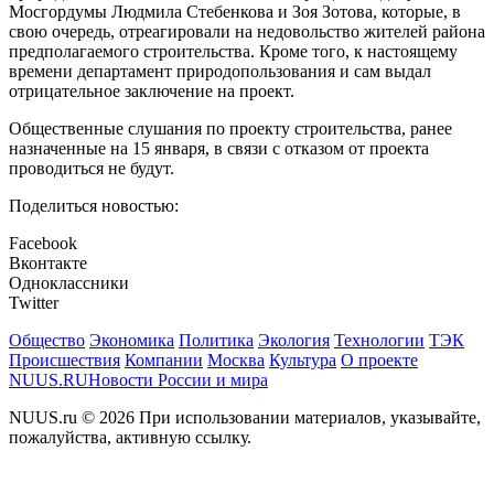
Мосгордумы Людмила Стебенкова и Зоя Зотова, которые, в
свою очередь, отреагировали на недовольство жителей района
предполагаемого строительства. Кроме того, к настоящему
времени департамент природопользования и сам выдал
отрицательное заключение на проект.
Общественные слушания по проекту строительства, ранее
назначенные на 15 января, в связи с отказом от проекта
проводиться не будут.
Поделиться новостью:
Facebook
Вконтакте
Одноклассники
Twitter
Общество
Экономика
Политика
Экология
Технологии
ТЭК
Происшествия
Компании
Москва
Культура
О проекте
NUUS.RU
Новости России и мира
NUUS.ru © 2026 При использовании материалов, указывайте,
пожалуйства, активную ссылку.