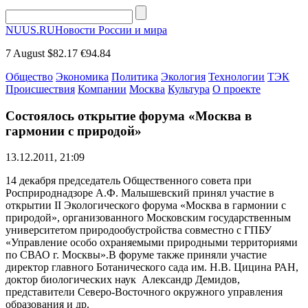
NUUS.RU
Новости России и мира
7 August
$82.17
€94.84
Общество
Экономика
Политика
Экология
Технологии
ТЭК
Происшествия
Компании
Москва
Культура
О проекте
Состоялось открытие форума «Москва в
гармонии с природой»
13.12.2011, 21:09
14 декабря председатель Общественного совета при
Росприроднадзоре А.Ф. Малышевский принял участие в
открытии II Экологического форума «Москва в гармонии с
природой», организованного Московским государственным
университетом природообустройства совместно с ГПБУ
«Управление особо охраняемыми природными территориями
по СВАО г. Москвы».В форуме также приняли участие
директор главного Ботанического сада им. Н.В. Цицина РАН,
доктор биологических наук Александр Демидов,
представители Северо-Восточного окружного управления
образования и др.