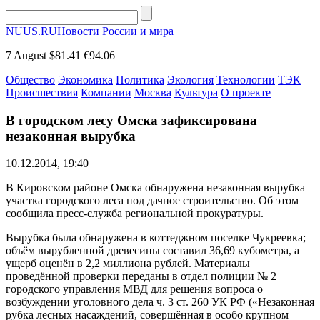
NUUS.RU
Новости России и мира
7 August
$81.41
€94.06
Общество
Экономика
Политика
Экология
Технологии
ТЭК
Происшествия
Компании
Москва
Культура
О проекте
В городском лесу Омска зафиксирована
незаконная вырубка
10.12.2014, 19:40
В Кировском районе Омска обнаружена незаконная вырубка
участка городского леса под дачное строительство. Об этом
сообщила пресс-служба региональной прокуратуры.
Вырубка была обнаружена в коттеджном поселке Чукреевка;
объём вырубленной древесины составил 36,69 кубометра, а
ущерб оценён в 2,2 миллиона рублей. Материалы
проведённой проверки переданы в отдел полиции № 2
городского управления МВД для решения вопроса о
возбуждении уголовного дела ч. 3 ст. 260 УК РФ («Незаконная
рубка лесных насаждений, совершённая в особо крупном