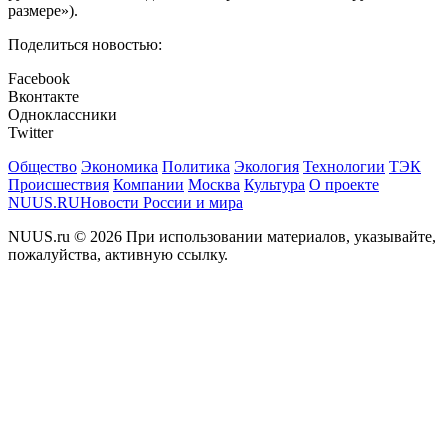
размере»).
Поделиться новостью:
Facebook
Вконтакте
Одноклассники
Twitter
Общество
Экономика
Политика
Экология
Технологии
ТЭК
Происшествия
Компании
Москва
Культура
О проекте
NUUS.RU
Новости России и мира
NUUS.ru © 2026 При использовании материалов, указывайте,
пожалуйства, активную ссылку.